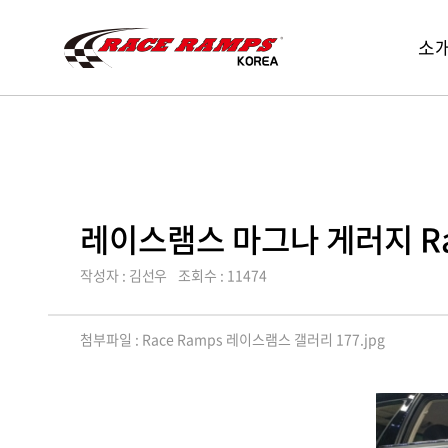
Race
레
소
Ramp
메
이
Korea
뉴
스
열
램
기
스
코
리
아,
레이스램스 마그나 게러지 Race
Race
Ramps
작성자 : 김선우
조회수 : 11474
Korea
첨부파일 :
Race Ramps 레이스램스 갤러리 177.jpg