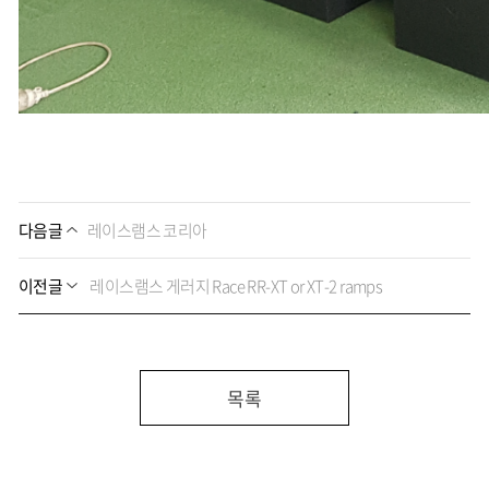
다음글
레이스램스 코리아
이전글
레이스램스 게러지 Race RR-XT or XT-2 ramps
목록