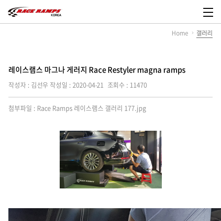
레
이
메
스
뉴
Home
갤러리
램
열
스
기
코
리
아,
레이스램스 마그나 게러지 Race Restyler magna ramps
Race
Ramps
작성자 : 김선우
작성일 : 2020-04-21
조회수 : 11470
Korea
첨부파일 :
Race Ramps 레이스램스 갤러리 177.jpg