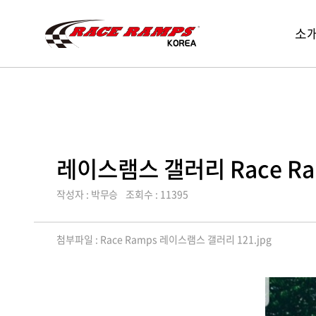
Race
레
소
Ramp
메
이
Korea
뉴
스
열
램
기
스
코
리
아,
레이스램스 갤러리 Race Ram
Race
Ramps
작성자 : 박무승
조회수 : 11395
Korea
첨부파일 :
Race Ramps 레이스램스 갤러리 121.jpg