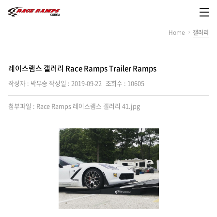
레
이
메
스
뉴
Home
갤러리
램
열
스
기
코
리
아,
레이스램스 갤러리 Race Ramps Trailer Ramps
Race
Ramps
작성자 : 박무승
작성일 : 2019-09-22
조회수 : 10605
Korea
첨부파일 :
Race Ramps 레이스램스 갤러리 41.jpg