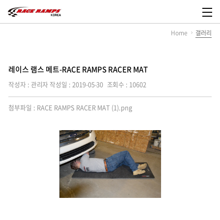
레
이
메
스
뉴
Home
갤러리
램
열
스
기
코
리
아,
레이스 램스 메트-RACE RAMPS RACER MAT
Race
Ramps
작성자 : 관리자
작성일 : 2019-05-30
조회수 : 10602
Korea
첨부파일 :
RACE RAMPS RACER MAT (1).png